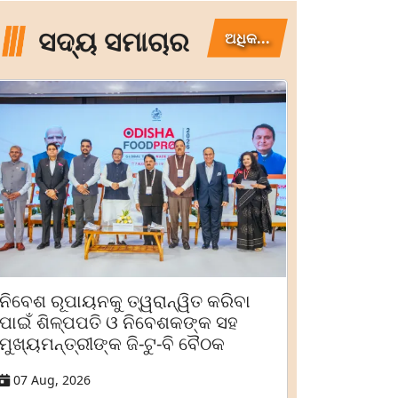
ସଦ୍ୟ ସମାଚାର
ଅଧିକ...
ନିବେଶ ରୂପାୟନକୁ ତ୍ୱରାନ୍ୱିତ କରିବା
ପାଇଁ ଶିଳ୍ପପତି ଓ ନିବେଶକଙ୍କ ସହ
ମୁଖ୍ୟମନ୍ତ୍ରୀଙ୍କ ଜି-ଟୁ-ବି ବୈଠକ
07 Aug, 2026