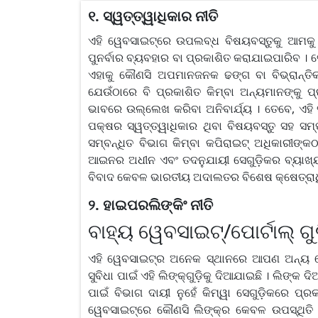
୧. ସ୍ୱତ୍ତ୍ୱାଧିକାର ନୀତି
ଏହି ୱେବସାଇଟ୍‌ରେ ଉପଲବ୍ଧ ବିଷୟବସ୍ତୁକୁ ଆମକ
ପୁନର୍ବାର ବ୍ୟବହାର ବା ପ୍ରକାଶିତ କରାଯାଇପାରିବ । ତ
ଏହାକୁ କୌଣସି ଅପମାନଜନକ ଢଙ୍ଗ ବା ବିଭ୍ରାନ୍ତିକର
ଯେଉଁଠାରେ ବି ପ୍ରକାଶିତ କିମ୍ବା ଅନ୍ୟମାନଙ୍କୁ 
ଭାବରେ ଉଲ୍ଲେଖ କରିବା ଅନିବାର୍ଯ୍ୟ । ତେବେ, ଏହି ସ
ପକ୍ଷର ସ୍ୱତ୍ତ୍ୱାଧିକାର ଥିବା ବିଷୟବସ୍ତୁ ସହ ସମ୍ପ
ସମ୍ବନ୍ଧିତ ବିଭାଗ କିମ୍ବା କପିରାଇଟ୍ ଅଧିକାରୀଙ୍କ
ଆଇନର ଅଧୀନ ଏବଂ ତଦନୁଯାୟୀ ସେଗୁଡ଼ିକର ବ୍ୟାଖ୍ୟା 
ବିବାଦ କେବଳ ଭାରତୀୟ ଅଦାଲତର ବିଶେଷ କ୍ଷେତ୍ରାଧି
୨. ହାଇପରଲିଙ୍କିଂ ନୀତି
ବାହ୍ୟ ୱେବସାଇଟ୍/ପୋର୍ଟାଲ୍ ଗୁ
ଏହି ୱେବସାଇଟ୍‌ର ଅନେକ ସ୍ଥାନରେ ଆପଣ ଅନ୍ୟ ୱେ
ସୁବିଧା ପାଇଁ ଏହି ଲିଙ୍କ୍‍ଗୁଡ଼ିକୁ ଦିଆଯାଇଛି । ଲିଙ୍
ପାଇଁ ବିଭାଗ ଦାୟୀ ନୁହେଁ କିମ୍ୱା ସେଗୁଡ଼ିକରେ ପ୍
ୱେବସାଇଟ୍‌ରେ କୌଣସି ଲିଙ୍କ୍‌ର କେବଳ ଉପସ୍ଥିତି 