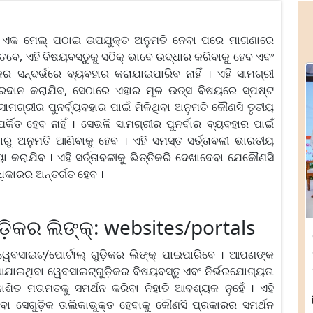
ୁ ଏକ ମେଲ୍ ପଠାଇ ଉପଯୁକ୍ତ ଅନୁମତି ନେବା ପରେ ମାଗଣାରେ
େବେ, ଏହି ବିଷୟବସ୍ତୁକୁ ସଠିକ୍ ଭାବେ ଉଦ୍ଧାର କରିବାକୁ ହେବ ଏବଂ
 ସନ୍ଦର୍ଭରେ ବ୍ୟବହାର କରାଯାଇପାରିବ ନାହିଁ । ଏହି ସାମଗ୍ରୀ
ପ୍ରଦାନ କରାଯିବ, ସେଠାରେ ଏହାର ମୂଳ ଉତ୍ସ ବିଷୟରେ ସ୍ପଷ୍ଟ
ାମଗ୍ରୀର ପୁନର୍ବ୍ୟବହାର ପାଇଁ ମିଳିଥିବା ଅନୁମତି କୌଣସି ତୃତୀୟ
ର୍କିତ ହେବ ନାହିଁ । ସେଭଳି ସାମଗ୍ରୀର ପୁନର୍ବାର ବ୍ୟବହାର ପାଇଁ
ଠାରୁ ଅନୁମତି ଆଣିବାକୁ ହେବ । ଏହି ସମସ୍ତ ସର୍ତ୍ତାବଳୀ ଭାରତୀୟ
କରାଯିବ । ଏହି ସର୍ତ୍ତାବଳୀକୁ ଭିତ୍ତିକରି ଦେଖାଦେବା ଯେକୌଣସି
କାରର ଅନ୍ତର୍ଗତ ହେବ ।
ଡ଼ିକର ଲିଙ୍କ୍: websites/portals
ବସାଇଟ୍/ପୋର୍ଟାଲ୍ ଗୁଡ଼ିକର ଲିଙ୍କ୍ ପାଇପାରିବେ । ଆପଣଙ୍କ
କ ଦିଆଯାଇଥିବା ୱେବସାଇଟ୍‍ଗୁଡ଼ିକର ବିଷୟବସ୍ତୁ ଏବଂ ନିର୍ଭରଯୋଗ୍ୟତା
ରକାଶିତ ମତାମତକୁ ସମର୍ଥନ କରିବା ନିହାତି ଆବଶ୍ୟକ ନୁହେଁ । ଏହି
ବା ସେଗୁଡ଼ିକ ତାଲିକାଭୁକ୍ତ ହେବାକୁ କୌଣସି ପ୍ରକାରର ସମର୍ଥନ