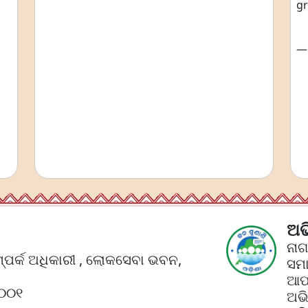
gr
—
ଅଭ
ନା
୍ପର୍କ ଅଧିକାରୀ , ଲୋକସେବା ଭବନ,
ସମା
ଆପଣ
୧୦୦୧
ଅଭ