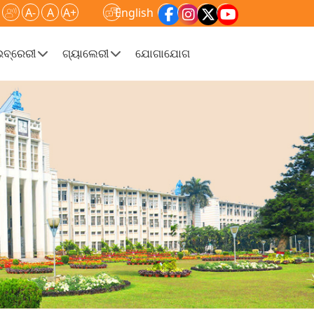
A-
A
A+
English
ଇବ୍ରେରୀ
ଗ୍ୟାଲେରୀ
ଯୋଗାଯୋଗ