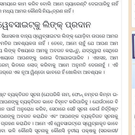
ସବୁ ସମୟରେ କାମ କରିବ ବୋଲି ଆମେ ଗ୍ୟାରେଣ୍ଟି ଦେଇପାରିବୁ ନାହିଁ
େ ମଧ୍ୟ ଆମର କୌଣସି ନିୟନ୍ତ୍ରଣ ନାହିଁ ।
େବସାଇଟ୍‌କୁ ଲିଙ୍କ୍ ପ୍ରଦାନ
 ସିଧାସଳଖ ବାହ୍ୟ ଓ୍ୱେବ୍‍ସାଇଟର ଲିଙ୍କ୍ ଯୋଡ଼ିବା ଉପରେ ଆମର
 ଅନୁମତିର ଆବଶ୍ୟକତା ନାହିଁ । ତେବେ, ଆମେ ଚାହୁଁ ଯେ ଆପଣ ଆମ
ୟ ଲିଙ୍କ୍ ବିଷୟରେ ଆମକୁ ଅବଗତ କରାନ୍ତୁ, ଯଦ୍ଦ୍ୱାରା ସେଥିରେ
୍ ବିଷୟରେ ଆପଣଙ୍କୁ ଜଣାଇ ଦିଆଯାଇପାରିବ । ଏହାସହ, ଆମ
୍ରେମ୍ ଭିତରେ ଲୋଡ୍ କରିବାକୁ ଆମେ ଅନୁମତି ଦେଉନାହୁଁ । ଏହି
ଉଜର୍‌ରେ ଏକ ନୂଆ ୱିଣ୍ଡୋ ଭାବରେ ହିଁ ଖୋଲିବା ଆବଶ୍ୟକ ।
ିଷ୍ଟ ବ୍ୟକ୍ତିଗତ ସୂଚନା (ଯେପରିକି ନାମ, ଫୋନ୍ ନମ୍ବର କିମ୍ବା ଇ-
 ଆପଣଙ୍କୁ ବ୍ୟକ୍ତିଗତ ଭାବେ ଚିହ୍ନଟ କରିପାରିବୁ । ଯେଉଁଠାରେ ବି
 ପାଇଁ ଅନୁରୋଧ କରିବ, ସେଠାରେ ସେହି ସୂଚନା କେଉଁ ନିର୍ଦ୍ଦିଷ୍ଟ
ପଣଙ୍କୁ ଅବଗତ କରାଯିବ ଏବଂ ଆପଣଙ୍କ ବ୍ୟକ୍ତିଗତ ସୂଚନାକୁ
୍ଥା ଗ୍ରହଣ କରାଯିବ । ଆମେ ଏହି ୱେବସାଇଟ୍‌ରେ ସ୍ୱେଚ୍ଛାକୃତ ଭାବେ
ଯିବା ଭଳି କୌଣସି ସୂଚନାକୁ କୌଣସି ତୃତୀୟ ପକ୍ଷକୁ (ସରକାରୀ/