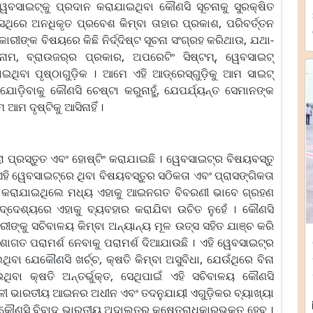
ୱେବସାଇଟ୍‌କୁ ପ୍ରଦାନ କରାଯାଇଥିବା କୌଣସି ସୂଚନାକୁ ସୁରକ୍ଷିତ
େଥିରେ ଅନଧିକୃତ ପ୍ରବେଶ କିମ୍ବା ତାହାର ପ୍ରକାଶ, ପରିବର୍ତ୍ତନ
ାରୀଙ୍କ ବିଷୟରେ କିଛି ନିର୍ଦ୍ଦିଷ୍ଟ ସୂଚନା ସଂଗ୍ରହ କରିଥାଉ, ଯଥା-
ମ, ବ୍ରାଉଜର୍‍ର ପ୍ରକାର, ଅପରେଟିଂ ସିଷ୍ଟମ୍, ୱେବସାଇଟ୍
ିବା ପୃଷ୍ଠାଗୁଡ଼ିକ । ଆମେ ଏହି ଆଡ୍ରେସ୍‍ଗୁଡ଼ିକୁ ଆମ ସାଇଟ୍
ଯୋଡ଼ିବାକୁ କୌଣସି ଚେଷ୍ଟା କରୁନାହୁଁ, ଯେପର୍ଯ୍ୟନ୍ତ ସେମାନଙ୍କ
ଆମ ଦୃଷ୍ଟିକୁ ଆସିନାହିଁ ।
ାରା ପ୍ରସ୍ତୁତ ଏବଂ ହୋଷ୍ଟିଂ କରାଯାଇଛି । ୱେବସାଇଟ୍‌ର ବିଷୟବସ୍ତୁ
 ଏହି ୱେବସାଇଟ୍‌ରେ ଥିବା ବିଷୟବସ୍ତୁର ସଠିକତା ଏବଂ ପ୍ରାସଙ୍ଗିକତା
୍ଟା କରାଯାଇଥିଲେ ମଧ୍ୟ ଏହାକୁ ଆଇନଗତ ବିବରଣୀ ଭାବେ ଗ୍ରହଣ
୍ଦେଶ୍ୟରେ ଏହାକୁ ବ୍ୟବହାର କରାଯିବା ଉଚିତ ନୁହେଁ । କୌଣସି
ୀଙ୍କୁ ସଚିବାଳୟ କିମ୍ବା ଅନ୍ୟାନ୍ୟ ମୂଳ ଉତ୍ସ ସହିତ ଯାଞ୍ଚ କରି
େଶାଗତ ପରାମର୍ଶ ନେବାକୁ ପରାମର୍ଶ ଦିଆଯାଉଛି । ଏହି ୱେବସାଇଟ୍‌ର
ିବା ଯେକୌଣସି ଖର୍ଚ୍ଚ, କ୍ଷତି କିମ୍ବା ଅସୁବିଧା, ଯେଉଁଥିରେ ବିନା
ିବା କ୍ଷତି ଅନ୍ତର୍ଭୁକ୍ତ, ସେଥିପାଇଁ ଏହି ସଚିବାଳୟ କୌଣସି
୍ତ୍ତାବଳୀ ଭାରତୀୟ ଆଇନର ଅଧୀନ ଏବଂ ତଦନୁଯାୟୀ ଏଗୁଡ଼ିକର ବ୍ୟାଖ୍ୟା
ା ଯେକୌଣସି ବିବାଦ ଭାରତୀୟ ଅଦାଲତର କ୍ଷେତ୍ରାଧିକାରଭୁକ୍ତ ହେବ ।