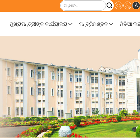
ସନ୍ଧାନ କରନ୍ତୁ
A
ମୁଖ୍ୟମନ୍ତ୍ରୀଙ୍କ କାର୍ଯ୍ୟାଳୟ
ମନ୍ତ୍ରିମଣ୍ଡଳ
ମିଡିଆ ଲା