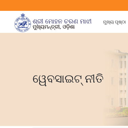
ଶ୍ରୀ ମୋହନ ଚରଣ ମାଝୀ
ମୁଖ୍ୟ ପୃଷ୍ଠା
ମୁଖ୍ୟମନ୍ତ୍ରୀ, ଓଡ଼ିଶା
ୱେବସାଇଟ୍ ନୀତି