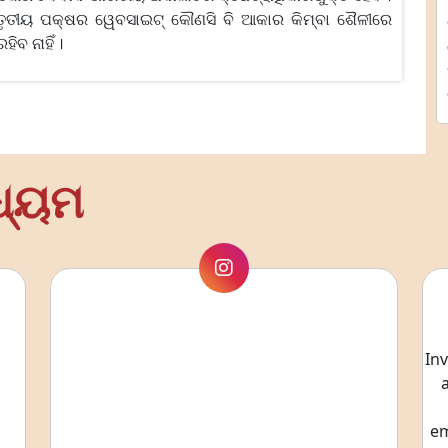
ବି ତୃତୀୟ ପକ୍ଷର ୱେବସାଇଟ୍ କୌଣସି ବି ଆକାର କିମ୍ବା ଶୈଳୀରେ
ିବ ନାହିଁ ।
ଧ୍ୟମ
In
em