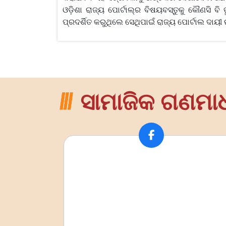
ଓଡ଼ିଶା ରାଜ୍ୟ ପୋର୍ଟାଲ୍‍ର ବିଷୟବସ୍ତୁକୁ କୌଣସି 
ପ୍ରଦର୍ଶିତ କରୁଥିଲେ ସେଥିପାଇଁ ରାଜ୍ୟ ପୋର୍ଟାଲ ଦାୟୀ ରହ
ସାମାଜିକ ଗଣମା