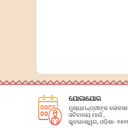
ଯୋଗାଯୋଗ
ମୁଖ୍ୟମନ୍ତ୍ରୀଙ୍କ ଲୋକସମ
ସଚିବାଳୟ ମାର୍ଗ ,
ଭୁବନେଶ୍ୱର, ଓଡ଼ିଶା- ୭୫