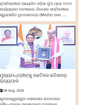
ନୂଆଦିଲ୍ଲୀରେ ଆୟୋଜିତ ଓଡ଼ିଶା ଫୁଡ୍ ପ୍ରୋ ୨୦୨୬
କାର୍ଯ୍ୟକ୍ରମ ଅବସରରେ, ନିବେଶକ ସମ୍ମିଳନୀରେ
ସ୍ୱାକ୍ଷରିତ ବୁଝାମଣାପତ୍ର (MoUs) ପରେ …
ମୁଖ୍ୟମନ୍ତ୍ରୀଙ୍କୁ ଭେଟିଲେ ଛତିଶଗଡ଼
ରାଜ୍ୟପାଳ
06 Aug, 2026
ଭୁବନେଶ୍ୱରସ୍ଥିତ ଲୋକସେବା ଭବନଠାରେ
ସୌଜନ୍ୟମୂଳକ ସାକ୍ଷାତ୍‌କାର ଅବସରରେ