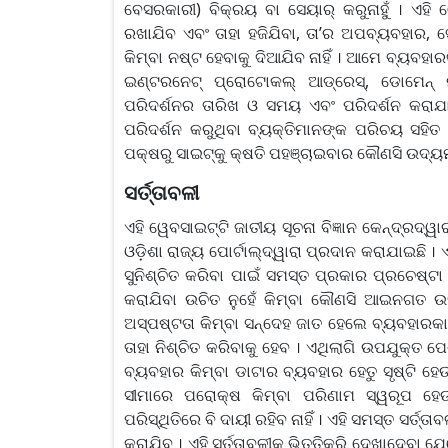
ବେସରକାରୀ) ବିକ୍ରୟ ବା ସେୟାର୍ କରୁନାହୁଁ । ଏହି 
ରଖାଯିବ ଏବଂ ତାହା ହଜିଯିବା, ତା’ର ଅପବ୍ୟବହାର, ସ
କିମ୍ବା ନଷ୍ଟ ହେବାକୁ ଦିଆଯିବ ନାହିଁ । ଆମେ ବ୍ୟବହାରକ
ଇଣ୍ଟରନେଟ୍ ପ୍ରୋଟୋକଲ୍ ଆଡ୍ରେସ୍, ଡୋମେନ୍ ନା
ପରିଦର୍ଶନର ତାରିଖ ଓ ସମୟ ଏବଂ ପରିଦର୍ଶନ କରାଯାଇଥ
ପରିଦର୍ଶନ କରୁଥିବା ବ୍ୟକ୍ତିମାନଙ୍କ ପରିଚୟ ସହିତ 
ପକ୍ଷରୁ ସାଇଟ୍‌କୁ କ୍ଷତି ପହଞ୍ଚାଇବାର କୌଣସି ଉଦ୍ୟମ 
ସର୍ତ୍ତାବଳୀ
ଏହି ୱେବସାଇଟ୍‌ଟି ଜାତୀୟ ସୂଚନା ବିଜ୍ଞାନ କେନ୍ଦ୍ରଦ୍ୱ
ଓଡ଼ିଶା ରାଜ୍ୟ ପୋର୍ଟାଲ୍‍ଦ୍ୱାରା ପ୍ରଦାନ କରାଯାଇଛି ।
ସୁନିଶ୍ଚିତ କରିବା ପାଇଁ ସମସ୍ତ ପ୍ରକାର ପ୍ରଚେଷ
କରାଯିବା ଉଚିତ ନୁହେଁ କିମ୍ବା କୌଣସି ଆଇନଗତ ଉଦ
ଅସ୍ପଷ୍ଟତା କିମ୍ବା ସନ୍ଦେହ ଜାତ ହେଲେ ବ୍ୟବହାରକାର
ତାହା ନିଶ୍ଚିତ କରିବାକୁ ହେବ । ଏଥିଲାଗି ଉପଯୁକ୍ତ ପ
ବ୍ୟବହାର କିମ୍ବା ଡାଟାର ବ୍ୟବହାର ହେତୁ ସୃଷ୍ଟି ହେଉଥ
ସୀମାରେ ପରୋକ୍ଷ କିମ୍ବା ପରିଣାମ ସ୍ୱରୂପ ହେଉଥ
ପରିସ୍ଥିତିରେ ବି ଦାୟୀ ରହିବ ନାହିଁ । ଏହି ସମସ୍ତ ସର
କରାଯିବ । ଏହି ସର୍ତ୍ତାବଳୀକୁ ଭିତ୍ତିକରି ଦେଖାଦେବ