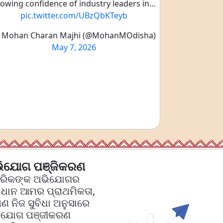
owing confidence of industry leaders in…
pic.twitter.com/UBzQbKTeyb
 Mohan Charan Majhi (@MohanMOdisha)
May 7, 2026
ିଯୋଗ ପଞ୍ଜିକରଣ
ଗରିକଙ୍କ ଅଭିଯୋଗର
ଧାନ ଆମର ପ୍ରାଥମିକତା,
 ନିଜ ସୁବିଧା ଅନୁସାରେ
ିଯୋଗ ପଞ୍ଜୀକରଣ