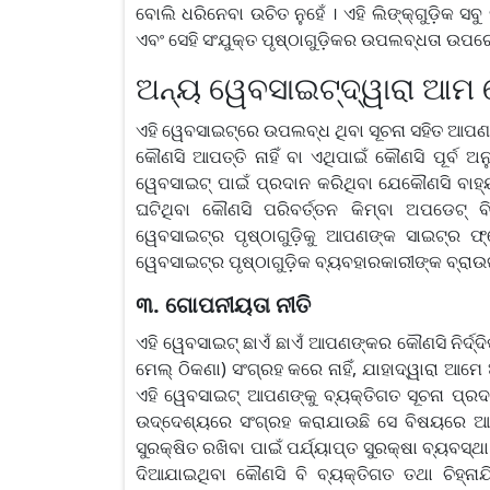
ବୋଲି ଧରିନେବା ଉଚିତ ନୁହେଁ । ଏହି ଲିଙ୍କ୍‍ଗୁଡ଼ିକ 
ଏବଂ ସେହି ସଂଯୁକ୍ତ ପୃଷ୍ଠାଗୁଡ଼ିକର ଉପଲବ୍ଧତା ଉପର
ଅନ୍ୟ ୱେବସାଇଟ୍‍ଦ୍ୱାରା ଆମ ୱ
ଏହି ୱେବସାଇଟ୍‌ରେ ଉପଲବ୍ଧ ଥିବା ସୂଚନା ସହିତ ଆପଣ
କୌଣସି ଆପତ୍ତି ନାହିଁ ବା ଏଥିପାଇଁ କୌଣସି ପୂର୍ବ
ୱେବସାଇଟ୍‌ ପାଇଁ ପ୍ରଦାନ କରିଥିବା ଯେକୌଣସି ବାହ୍
ଘଟିଥିବା କୌଣସି ପରିବର୍ତ୍ତନ କିମ୍ବା ଅପଡେଟ
ୱେବସାଇଟ୍‌ର ପୃଷ୍ଠାଗୁଡ଼ିକୁ ଆପଣଙ୍କ ସାଇଟ୍‌ର ଫ
ୱେବସାଇଟ୍‌ର ପୃଷ୍ଠାଗୁଡ଼ିକ ବ୍ୟବହାରକାରୀଙ୍କ ବ୍ରା
୩. ଗୋପନୀୟତା ନୀତି
ଏହି ୱେବସାଇଟ୍ ଛାଏଁ ଛାଏଁ ଆପଣଙ୍କର କୌଣସି ନିର୍ଦ୍ଦ
ମେଲ୍ ଠିକଣା) ସଂଗ୍ରହ କରେ ନାହିଁ, ଯାହାଦ୍ୱାରା ଆମେ
ଏହି ୱେବସାଇଟ୍ ଆପଣଙ୍କୁ ବ୍ୟକ୍ତିଗତ ସୂଚନା ପ୍ରଦାନ
ଉଦ୍ଦେଶ୍ୟରେ ସଂଗ୍ରହ କରାଯାଉଛି ସେ ବିଷୟରେ ଆ
ସୁରକ୍ଷିତ ରଖିବା ପାଇଁ ପର୍ଯ୍ୟାପ୍ତ ସୁରକ୍ଷା ବ୍ୟବସ
ଦିଆଯାଇଥିବା କୌଣସି ବି ବ୍ୟକ୍ତିଗତ ତଥା ଚିହ୍ନା