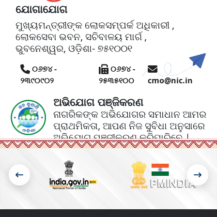
ଯୋଗାଯୋଗ
ମୁଖ୍ୟମନ୍ତ୍ରୀଙ୍କ ଲୋକସମ୍ପର୍କ ଅଧିକାରୀ ,
ଲୋକସେବା ଭବନ, ସଚିବାଳୟ ମାର୍ଗ ,
ଭୁବନେଶ୍ୱର, ଓଡ଼ିଶା- ୭୫୧୦୦୧
୦୬୭୪ -
୦୬୭୪ -
୨୩୯୦୯୦୨
୨୫୩୫୧୦୦
cmo@nic.in
ଅଭିଯୋଗ ପଞ୍ଜିକରଣ
ନାଗରିକଙ୍କ ଅଭିଯୋଗର ସମାଧାନ ଆମର
ପ୍ରାଥମିକତା, ଆପଣ ନିଜ ସୁବିଧା ଅନୁସାରେ
ଅଭିଯୋଗ ପଞ୍ଜୀକରଣ କରିପାରିବେ |