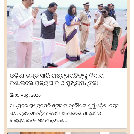
ଓଡ଼ିଶା ଗସ୍ତ ସାରି ରାଷ୍ଟ୍ରପତିଙ୍କୁ ବିଦାୟ
ଜଣାଇଲେ ରାଜ୍ୟପାଳ ଓ ମୁଖ୍ୟମନ୍ତ୍ରୀ
05 Aug, 2026
ମାନ୍ୟବର ରାଷ୍ଟ୍ରପତି ଶ୍ରୀମତୀ ଦ୍ରୌପଦୀ ମୁର୍ମୁ ଓଡ଼ିଶା ଗସ୍ତ
ସାରି ପ୍ରତ୍ୟାବର୍ତ୍ତନ କରିବା ଅବସରରେ ମାନ୍ୟବର
ରାଜ୍ୟପାଳଙ୍କ ସହ ମାନ୍ୟବର…