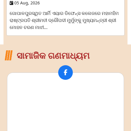
05 Aug, 2026
ଗୋପାଳପୁରସ୍ଥିତ ଆର୍ମି ଏୟାର ଡିଫେନ୍ସ କଲେଜରେ ମହାମହିମ
ରାଷ୍ଟ୍ରପତି ଶ୍ରୀମତୀ ଦ୍ରୌପଦୀ ମୁର୍ମୁଙ୍କୁ ମୁଖ୍ୟମନ୍ତ୍ରୀ ଶ୍ରୀ
ମୋହନ ଚରଣ ମାଝୀ…
ସାମାଜିକ ଗଣମାଧ୍ୟମ