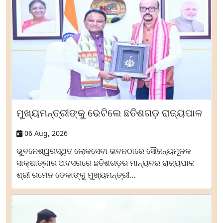
ମୁଖ୍ୟମନ୍ତ୍ରୀଙ୍କୁ ଭେଟିଲେ ଛତିଶଗଡ଼ ରାଜ୍ୟପାଳ
06 Aug, 2026
ଭୁବନେଶ୍ୱରସ୍ଥିତ ଲୋକସେବା ଭବନଠାରେ ସୌଜନ୍ୟମୂଳକ
ସାକ୍ଷାତ୍‌କାର ଅବସରରେ ଛତିଶଗଡ଼ର ମାନ୍ୟବର ରାଜ୍ୟପାଳ
ଶ୍ରୀ ରମେନ ଡେକାଙ୍କୁ ମୁଖ୍ୟମନ୍ତ୍ରୀ…