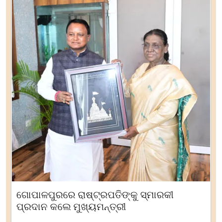
ଗୋପାଳପୁରରେ ରାଷ୍ଟ୍ରପତିଙ୍କୁ ସ୍ମାରକୀ
ପ୍ରଦାନ କଲେ ମୁଖ୍ୟମନ୍ତ୍ରୀ