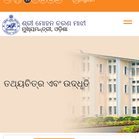
ଶ୍ରୀ ମୋହନ ଚରଣ ମାଝୀ
ମୁଖ୍ୟମନ୍ତ୍ରୀ, ଓଡ଼ିଶା
ତଥ୍ୟଚିତ୍ର ଏବଂ ଉଦ୍ଧୃତି