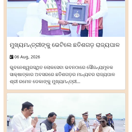
ମୁଖ୍ୟମନ୍ତ୍ରୀଙ୍କୁ ଭେଟିଲେ ଛତିଶଗଡ଼ ରାଜ୍ୟପାଳ
06 Aug, 2026
ଭୁବନେଶ୍ୱରସ୍ଥିତ ଲୋକସେବା ଭବନଠାରେ ସୌଜନ୍ୟମୂଳକ
ସାକ୍ଷାତ୍‌କାର ଅବସରରେ ଛତିଶଗଡ଼ର ମାନ୍ୟବର ରାଜ୍ୟପାଳ
ଶ୍ରୀ ରମେନ ଡେକାଙ୍କୁ ମୁଖ୍ୟମନ୍ତ୍ରୀ…