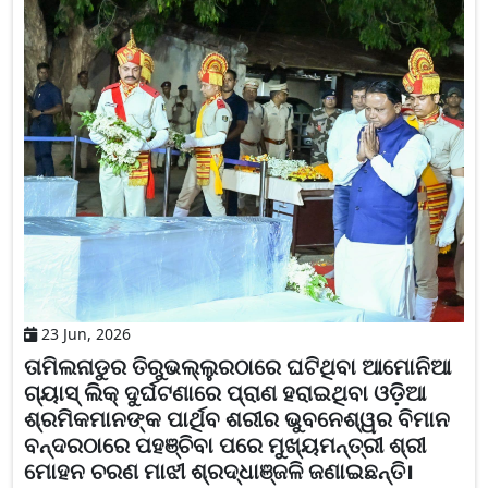
23 Jun, 2026
ତାମିଲନାଡୁର ତିରୁଭଲ୍ଲୁରଠାରେ ଘଟିଥିବା ଆମୋନିଆ
ଗ୍ୟାସ୍ ଲିକ୍ ଦୁର୍ଘଟଣାରେ ପ୍ରାଣ ହରାଇଥିବା ଓଡ଼ିଆ
ଶ୍ରମିକମାନଙ୍କ ପାର୍ଥିବ ଶରୀର ଭୁବନେଶ୍ୱର ବିମାନ
ବନ୍ଦରଠାରେ ପହଞ୍ଚିବା ପରେ ମୁଖ୍ୟମନ୍ତ୍ରୀ ଶ୍ରୀ
ମୋହନ ଚରଣ ମାଝୀ ଶ୍ରଦ୍ଧାଞ୍ଜଳି ଜଣାଇଛନ୍ତି।