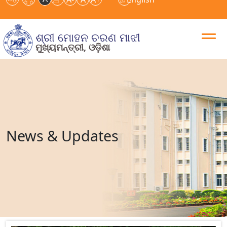
ଶ୍ରୀ ମୋହନ ଚରଣ ମାଝୀ
ମୁଖ୍ୟମନ୍ତ୍ରୀ, ଓଡ଼ିଶା
News & Updates