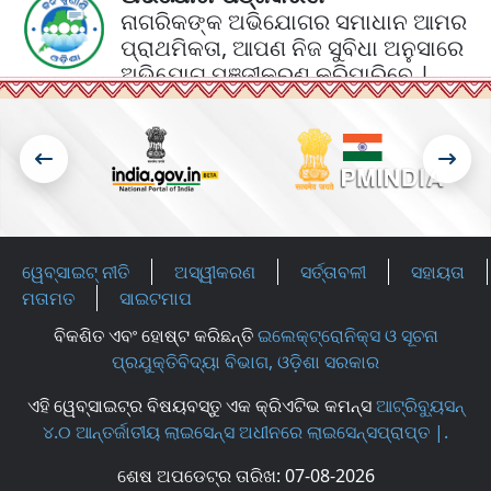
ନାଗରିକଙ୍କ ଅଭିଯୋଗର ସମାଧାନ ଆମର
ପ୍ରାଥମିକତା, ଆପଣ ନିଜ ସୁବିଧା ଅନୁସାରେ
ଅଭିଯୋଗ ପଞ୍ଜୀକରଣ କରିପାରିବେ |
Footer Menu
ୱେବ୍‍ସାଇଟ୍‍ ନୀତି
ଅସ୍ୱୀକରଣ
ସର୍ତ୍ତାବଳୀ
ସହାୟତା
ମତାମତ
ସାଇଟମାପ
ବିକଶିତ ଏବଂ ହୋଷ୍ଟ କରିଛନ୍ତି
ଇଲେକ୍ଟ୍ରୋନିକ୍ସ ଓ ସୂଚନା
ପ୍ରଯୁକ୍ତିବିଦ୍ୟା ବିଭାଗ, ଓଡ଼ିଶା ସରକାର
ଏହି ୱେବ୍‍ସାଇଟ୍‍ର ବିଷୟବସ୍ତୁ ଏକ କ୍ରିଏଟିଭ କମନ୍ସ
ଆଟ୍ରିବ୍ୟୁସନ୍
୪.୦ ଆନ୍ତର୍ଜାତୀୟ ଲାଇସେନ୍ସ ଅଧୀନରେ ଲାଇସେନ୍ସପ୍ରାପ୍ତ |.
ଶେଷ ଅପଡେଟ୍‍ର ତାରିଖ:
07-08-2026