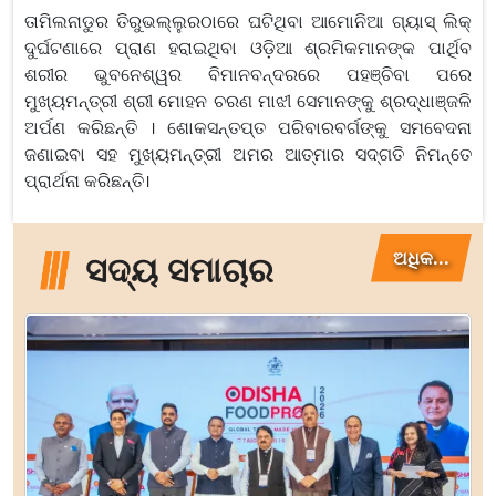
ତାମିଲନାଡୁର ତିରୁଭଲ୍ଲୁରଠାରେ ଘଟିଥିବା ଆମୋନିଆ ଗ୍ୟାସ୍ ଲିକ୍
ଦୁର୍ଘଟଣାରେ ପ୍ରାଣ ହରାଇଥିବା ଓଡ଼ିଆ ଶ୍ରମିକମାନଙ୍କ ପାର୍ଥିବ
ଶରୀର ଭୁବନେଶ୍ୱର ବିମାନବନ୍ଦରରେ ପହଞ୍ଚିବା ପରେ
ମୁଖ୍ୟମନ୍ତ୍ରୀ ଶ୍ରୀ ମୋହନ ଚରଣ ମାଝୀ ସେମାନଙ୍କୁ ଶ୍ରଦ୍ଧାଞ୍ଜଳି
ଅର୍ପଣ କରିଛନ୍ତି । ଶୋକସନ୍ତପ୍ତ ପରିବାରବର୍ଗଙ୍କୁ ସମବେଦନା
ଜଣାଇବା ସହ ମୁଖ୍ୟମନ୍ତ୍ରୀ ଅମର ଆତ୍ମାର ସଦ୍‍ଗତି ନିମନ୍ତେ
ପ୍ରାର୍ଥନା କରିଛନ୍ତି।
ଅଧିକ...
ସଦ୍ୟ ସମାଚାର