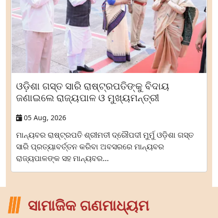
ଓଡ଼ିଶା ଗସ୍ତ ସାରି ରାଷ୍ଟ୍ରପତିଙ୍କୁ ବିଦାୟ
ଜଣାଇଲେ ରାଜ୍ୟପାଳ ଓ ମୁଖ୍ୟମନ୍ତ୍ରୀ
05 Aug, 2026
ମାନ୍ୟବର ରାଷ୍ଟ୍ରପତି ଶ୍ରୀମତୀ ଦ୍ରୌପଦୀ ମୁର୍ମୁ ଓଡ଼ିଶା ଗସ୍ତ
ସାରି ପ୍ରତ୍ୟାବର୍ତ୍ତନ କରିବା ଅବସରରେ ମାନ୍ୟବର
ରାଜ୍ୟପାଳଙ୍କ ସହ ମାନ୍ୟବର…
ସାମାଜିକ ଗଣମାଧ୍ୟମ