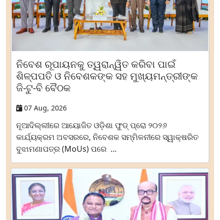
ନିବେଶ ରୂପାୟନକୁ ତ୍ୱରାନ୍ୱିତ କରିବା ପାଇଁ
ଶିଳ୍ପପତି ଓ ନିବେଶକଙ୍କ ସହ ମୁଖ୍ୟମନ୍ତ୍ରୀଙ୍କ
ଜି-ଟୁ-ବି ବୈଠକ
07 Aug, 2026
ନୂଆଦିଲ୍ଲୀରେ ଆୟୋଜିତ ଓଡ଼ିଶା ଫୁଡ୍ ପ୍ରୋ ୨୦୨୬
କାର୍ଯ୍ୟକ୍ରମ ଅବସରରେ, ନିବେଶକ ସମ୍ମିଳନୀରେ ସ୍ୱାକ୍ଷରିତ
ବୁଝାମଣାପତ୍ର (MoUs) ପରେ …