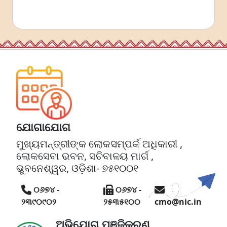
ଯୋଗାଯୋଗ
ମୁଖ୍ୟମନ୍ତ୍ରୀଙ୍କ ଲୋକସମ୍ପର୍କ ଅଧିକାରୀ ,
ଲୋକସେବା ଭବନ, ସଚିବାଳୟ ମାର୍ଗ ,
ଭୁବନେଶ୍ୱର, ଓଡ଼ିଶା- ୭୫୧୦୦୧
୦୬୭୪ -
୦୬୭୪ -
୨୩୯୦୯୦୨
୨୫୩୫୧୦୦
cmo@nic.in
ଅଭିଯୋଗ ପଞ୍ଜିକରଣ