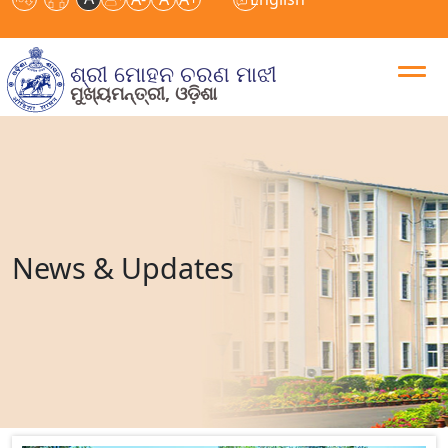
ଶ୍ରୀ ମୋହନ ଚରଣ ମାଝୀ
ମୁଖ୍ୟମନ୍ତ୍ରୀ, ଓଡ଼ିଶା
News & Updates