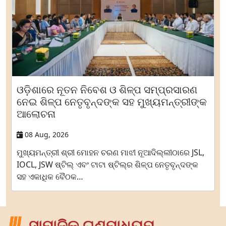
ଓଡ଼ିଶାରେ ନୂତନ ନିବେଶ ଓ ଶିଳ୍ପ ସମ୍ପ୍ରସାରଣ
ନେଇ ଶିଳ୍ପ ନେତୃବୃନ୍ଦଙ୍କ ସହ ମୁଖ୍ୟମନ୍ତ୍ରୀଙ୍କ
ଆଲୋଚନା
08 Aug, 2026
ମୁଖ୍ୟମନ୍ତ୍ରୀ ଶ୍ରୀ ମୋହନ ଚରଣ ମାଝୀ ନୂଆଦିଲ୍ଲୀଠାରେ JSL,
IOCL, JSW ଷ୍ଟିଲ୍ ଏବଂ ଟାଟା ଷ୍ଟିଲ୍‌ର ଶିଳ୍ପ ନେତୃବୃନ୍ଦଙ୍କ
ସହ ଏକାଧିକ ବୈଠକ…
ସାମାଜିକ ଗଣମାଧ୍ୟମ