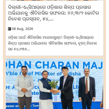
ଦିଲ୍ଲୀ-ଏନ୍‌ସିଆର୍‌ରେ ଓଡ଼ିଶାର ଶିଳ୍ପ ପ୍ରସାର
ଅଭିଯାନକୁ ଐତିହାସିକ ସଫଳତା: ୬୬,୩୯୨ କୋଟିର
ନିବେଶ ପ୍ରସ୍ତାବ, ୫୪,…
08 Aug, 2026
ଓଡ଼ିଶା ପାଇଁ ଐତିହାସିକ ମାଇଲଖୁଣ୍ଟ: ଦିଲ୍ଲୀ-ଏନ୍‌ସିଆର୍‌ରେ
ଶିଳ୍ପ ପ୍ରସାର ଅଭିଯାନର ଐତିହାସିକ ସଫଳତା, ବୃହତ୍‌ ନିବେଶ
ସହ ୫୪,୧୩୫…