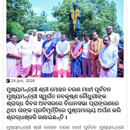
24 Jun, 2026
ମୁଖ୍ୟମନ୍ତ୍ରୀ ଶ୍ରୀ ମୋହନ ଚରଣ ମାଝୀ ପୂର୍ବତନ
ମୁଖ୍ୟମନ୍ତ୍ରୀ ସ୍ୱର୍ଗତ ନବକୃଷ୍ଣ ଚୌଧୁରୀଙ୍କ
ଶ୍ରାଦ୍ଧ ଦିବସ ଅବସରରେ ବିଧାନସଭା ପ୍ରାଙ୍ଗଣରେ
ଥିବା ତାଙ୍କ ପ୍ରତିମୂର୍ତ୍ତିରେ ପୁଷ୍ପମାଲ୍ୟ ଅର୍ପଣ କରି
ଶ୍ରଦ୍ଧାଞ୍ଜଳି ଜଣାଇଛନ୍ତି ।
ମୁଖ୍ୟମନ୍ତ୍ରୀ ଶ୍ରୀ ମୋହନ ଚରଣ ମାଝୀ ପୂର୍ବତନ ମୁଖ୍ୟମନ୍ତ୍ରୀ