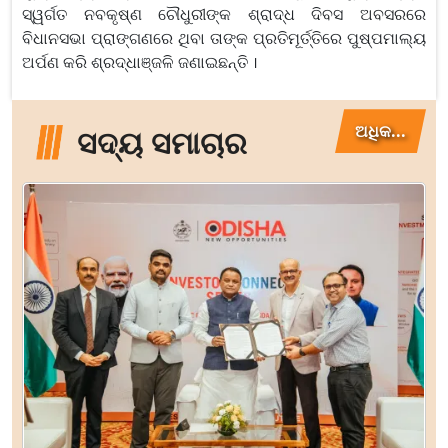
ସ୍ୱର୍ଗତ ନବକୃଷ୍ଣ ଚୌଧୁରୀଙ୍କ ଶ୍ରାଦ୍ଧ ଦିବସ ଅବସରରେ
ବିଧାନସଭା ପ୍ରାଙ୍ଗଣରେ ଥିବା ତାଙ୍କ ପ୍ରତିମୂର୍ତ୍ତିରେ ପୁଷ୍ପମାଲ୍ୟ
ଅର୍ପଣ କରି ଶ୍ରଦ୍ଧାଞ୍ଜଳି ଜଣାଇଛନ୍ତି ।
ଅଧିକ...
ସଦ୍ୟ ସମାଚାର