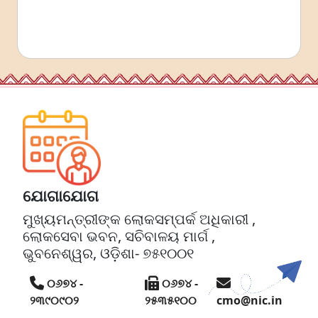
ଯୋଗାଯୋଗ
ମୁଖ୍ୟମନ୍ତ୍ରୀଙ୍କ ଲୋକସମ୍ପର୍କ ଅଧିକାରୀ ,
ଲୋକସେବା ଭବନ, ସଚିବାଳୟ ମାର୍ଗ ,
ଭୁବନେଶ୍ୱର, ଓଡ଼ିଶା- ୭୫୧୦୦୧
୦୬୭୪ -
୦୬୭୪ -
୨୩୯୦୯୦୨
୨୫୩୫୧୦୦
cmo@nic.in